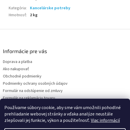
Kategória
:
Kancelárske potreby
Hmotnosť
:
2 kg
Z
á
p
ä
Informácie pre vás
t
Doprava a platba
i
Ako nakupovať
e
Obchodné podmienky
Podmienky ochrany osobných údajov
Formulár na odstúpenie od zmluvy
Formulár na reklamáciu tovaru
Kontakty
Používame súbory cookie, aby sme vám umožnili pohodlné
prehliadanie webovej stránky a vďaka analýze neustále
zlepšovali jej funkcie, výkon a použiteľnosť.
Viac informácií