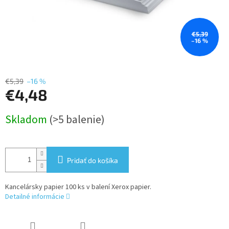
€5,39
–16 %
€5,39
–16 %
€4,48
Jednotková
Skladom
(>5 balenie)
cena:
Pridať do košíka
Kancelársky papier 100 ks v balení Xerox papier.
Detailné informácie