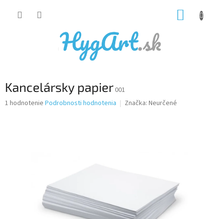
Prejsť
NÁKUP
na
obsah
KOŠÍK
Kancelársky papier
001
Priemerné
1 hodnotenie
Podrobnosti hodnotenia
Značka:
Neurčené
hodnotenie
produktu
je
5,0
z
5
hviezdičiek.