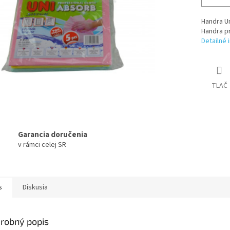
Handra U
Handra pr
Detailné 
TLAČ
Garancia doručenia
v rámci celej SR
s
Diskusia
robný popis