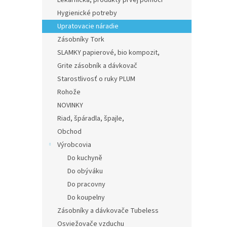
Lekárnička, produkty prvej pomoci
Hygienické potreby
Upratovacie náradie
Zásobníky Tork
SLAMKY papierové, bio kompozit,
Grite zásobník a dávkovač
Starostlivosť o ruky PLUM
Rohože
NOVINKY
Riad, špáradla, špajle,
Obchod
Výrobcovia
Do kuchyně
Do obýváku
Do pracovny
Do koupelny
Zásobníky a dávkovače Tubeless
Osviežovače vzduchu