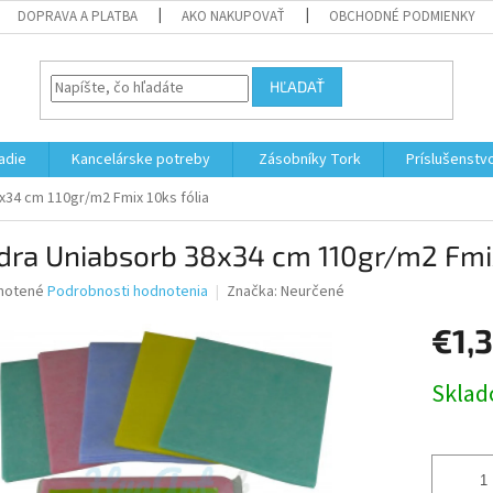
DOPRAVA A PLATBA
AKO NAKUPOVAŤ
OBCHODNÉ PODMIENKY
HĽADAŤ
adie
Kancelárske potreby
Zásobníky Tork
Príslušenstv
x34 cm 110gr/m2 Fmix 10ks fólia
dra Uniabsorb 38x34 cm 110gr/m2 Fmix
né
notené
Podrobnosti hodnotenia
Značka:
Neurčené
nie
€1,
u
Jednotk
Skla
cena:
iek.