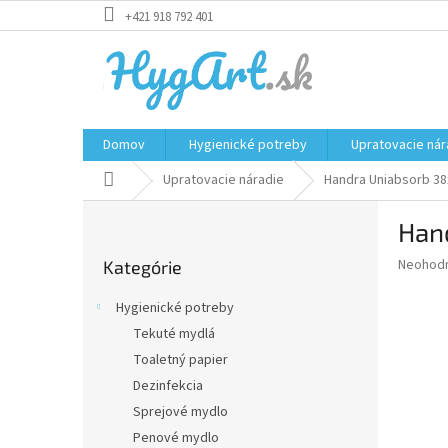
Prejsť
+421 918 792 401
na
obsah
Domov
Hygienické potreby
Upratovacie nár
Domov
Upratovacie náradie
Handra Uniabsorb 38
B
Han
o
Preskočiť
č
Priemer
Neohod
Kategórie
kategórie
n
hodnote
ý
produkt
Hygienické potreby
p
je
Tekuté mydlá
0,0
a
z
Toaletný papier
n
5
e
Dezinfekcia
hviezdič
l
Sprejové mydlo
Penové mydlo