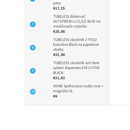
penu
€17,15
TUBELESS dávkovač
AUTOFRESH-LCD,ICE BLUE na
osviežovače vzduchu
€25,86
TUBELESS zásobník Z-FOLD
Executive Black na papierové
utierky
€33,90
TUBELESS zásobník arm lever
system dispensers-EXECUTIVE
BLACK-
€31,82
VIONE Speňovacie mydlo rose +
magnólia 5L
€6
Z
á
p
ä