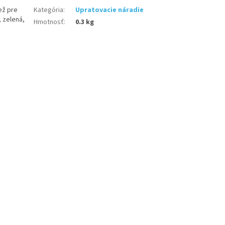
ež pre
Kategória
:
Upratovacie náradie
 zelená,
Hmotnosť
:
0.3 kg