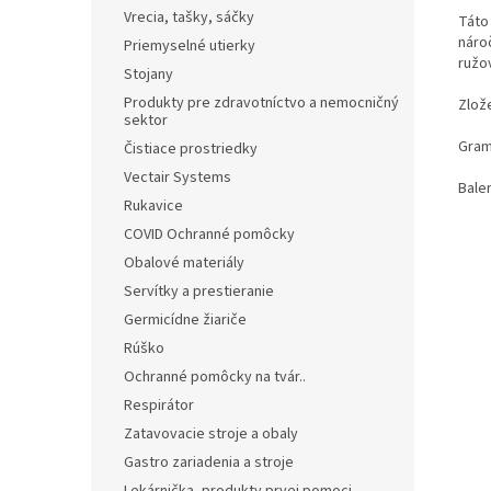
Vrecia, tašky, sáčky
Táto
náro
Priemyselné utierky
ružo
Stojany
Produkty pre zdravotníctvo a nemocničný
Zlož
sektor
Gram
Čistiace prostriedky
Vectair Systems
Balen
Rukavice
COVID Ochranné pomôcky
Obalové materiály
Servítky a prestieranie
Germicídne žiariče
Rúško
Ochranné pomôcky na tvár..
Respirátor
Zatavovacie stroje a obaly
Gastro zariadenia a stroje