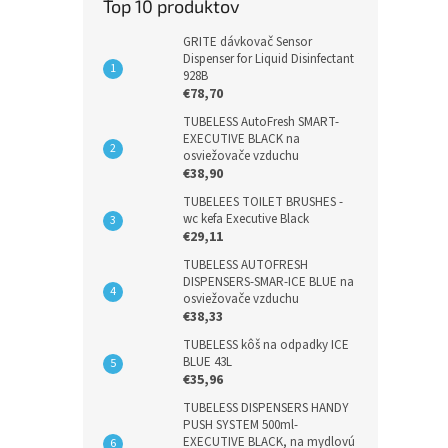
Top 10 produktov
GRITE dávkovač Sensor
Dispenser for Liquid Disinfectant
928B
€78,70
TUBELESS AutoFresh SMART-
EXECUTIVE BLACK na
osviežovače vzduchu
€38,90
TUBELEES TOILET BRUSHES -
wc kefa Executive Black
€29,11
TUBELESS AUTOFRESH
DISPENSERS-SMAR-ICE BLUE na
osviežovače vzduchu
€38,33
TUBELESS kôš na odpadky ICE
BLUE 43L
€35,96
TUBELESS DISPENSERS HANDY
PUSH SYSTEM 500ml-
EXECUTIVE BLACK, na mydlovú