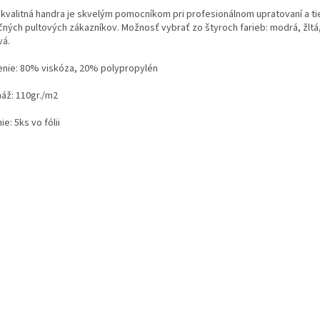
 kvalitná handra je skvelým pomocníkom pri profesionálnom upratovaní a ti
čných pultových zákazníkov. Možnosť vybrať zo štyroch farieb: modrá, žltá,
vá.
enie: 80% viskóza, 20% polypropylén
áž: 110gr./m2
ie: 5ks vo fólii