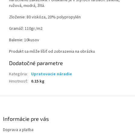
náročného zákazníka. Ponúkame je v štyroch farbách: zelená,
ružová, modrá, žltá.
Zloženie: 80 viskóza, 20% polypropylén
Gramáž: 110gr./m2
Balenie: 10kusov
Produkt sa môže líšiť od zobrazenia na obrázku
Dodatočné parametre
Kategória
:
Upratovacie náradie
Hmotnosť
:
0.15 kg
Z
á
p
ä
Informácie pre vás
t
Doprava a platba
i