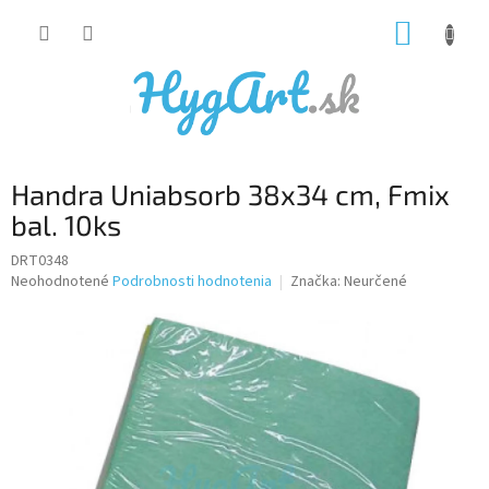
Prejsť
NÁKUP
na
obsah
KOŠÍK
Handra Uniabsorb 38x34 cm, Fmix
bal. 10ks
DRT0348
Priemerné
Neohodnotené
Podrobnosti hodnotenia
Značka:
Neurčené
hodnotenie
produktu
je
0,0
z
5
hviezdičiek.