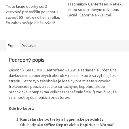
hviezdičiek.
hviezdičiek.
zásobníkov Centerfeed, Reflex,
Tieto lacné utierky sú: 2-
alebo so stredovým odvinom.
vrstvové pre vyššiu pevnosť a
Lacné, úsporné a kvalitné
savosť 60 metrov dlhé na rolku,
utierky. Návin 300m, 1vrstový
čo zabezpečuje dlhšiu výdrž
100% celulóza...
Mini veľkosť, aby pasovali do
špecifických dávkovačov,...
Popis
Diskusia
Podrobný popis
Zásobník GRITE MINI Centrefeed -932W je zariadenie určené na
dávkovanie papierových utierok v roliach, ktoré sa vyťahujú zo
stredu. Tento typ zásobníka je ideálny pre miesta s vysokou
frekvenciou používania, ako sú kuchyne, kúpeľne, alebo
pracoviská. Kompaktná veľkosť (označenie "MINI") zaručuje, že
sa zmestí aj do menších priestorov.
Kde ho kúpiť:
Kancelárske potreby a hygienické produkty
:
Obchody ako
Office Depot
alebo
Papirius
môžu mať