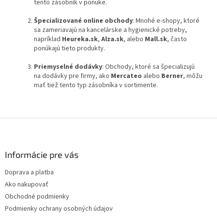
tento zásobník v ponuke.
Špecializované online obchody
: Mnohé e-shopy, ktoré
sa zameriavajú na kancelárske a hygienické potreby,
napríklad
Heureka.sk
,
Alza.sk
, alebo
Mall.sk
, často
ponúkajú tieto produkty.
Priemyselné dodávky
: Obchody, ktoré sa špecializujú
na dodávky pre firmy, ako
Mercateo
alebo
Berner
, môžu
mať tiež tento typ zásobníka v sortimente.
Z
á
p
ä
Informácie pre vás
t
Doprava a platba
i
Ako nakupovať
e
Obchodné podmienky
Podmienky ochrany osobných údajov