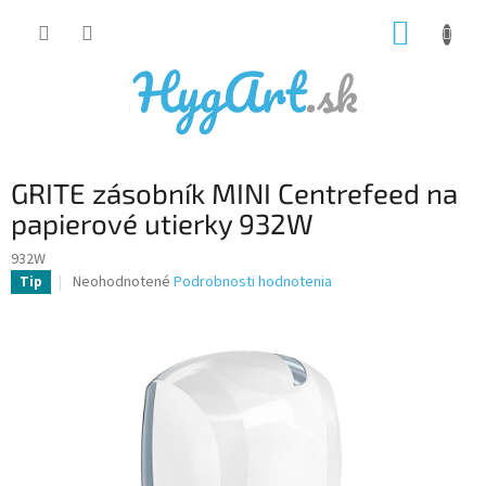
Prejsť
NÁKUP
na
obsah
KOŠÍK
GRITE zásobník MINI Centrefeed na
papierové utierky 932W
932W
Priemerné
Neohodnotené
Podrobnosti hodnotenia
Tip
hodnotenie
produktu
je
0,0
z
5
hviezdičiek.