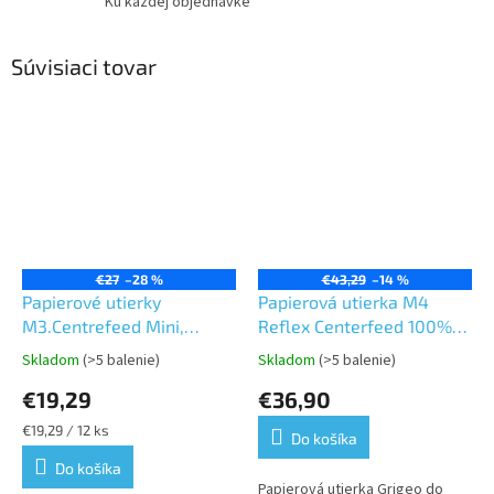
Ku každej objednávke
Súvisiaci tovar
€27
–28 %
€43,29
–14 %
Papierové utierky
Papierová utierka M4
M3.Centrefeed Mini,
Reflex Centerfeed 100%
Reflex 2vrst. 60m recykel
celulóza 300m 1vrst.GRITE
Skladom
(>5 balenie)
Skladom
(>5 balenie)
Priemerné
Priemerné
GRITE
hodnotenie
hodnotenie
€19,29
€36,90
produktu
produktu
je
je
Jednotková
€19,29 / 12 ks
Do košíka
5,0
5,0
cena:
z
z
Do košíka
5
5
Papierová utierka Grigeo do