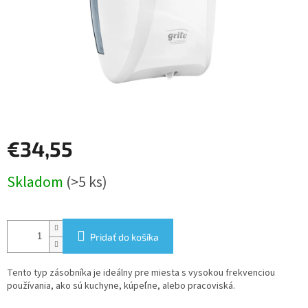
€34,55
Jednotková
Skladom
(>5 ks)
cena:
Pridať do košíka
Tento typ zásobníka je ideálny pre miesta s vysokou frekvenciou
používania, ako sú kuchyne, kúpeľne, alebo pracoviská.