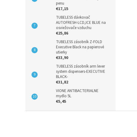
penu
€17,15
TUBELESS dávkovač
AUTOFRESH-LCD,ICE BLUE na
osviežovače vzduchu
€25,86
TUBELESS zásobník Z-FOLD
Executive Black na papierové
utierky
€33,90
TUBELESS zásobník arm lever
system dispensers-EXECUTIVE
BLACK-
€31,82
VIONE ANTIBACTERIALNE
mydlo 5L
€5,45
Z
á
p
ä