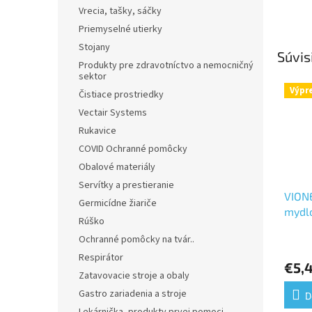
Vrecia, tašky, sáčky
Priemyselné utierky
Stojany
Súvis
Produkty pre zdravotníctvo a nemocničný
sektor
Výpr
Čistiace prostriedky
Vectair Systems
Rukavice
COVID Ochranné pomôcky
Obalové materiály
Servítky a prestieranie
VION
Germicídne žiariče
mydl
Rúško
Ochranné pomôcky na tvár..
Priem
hodno
Respirátor
€5,
produ
Zatavovacie stroje a obaly
je
Gastro zariadenia a stroje
5,0
D
z