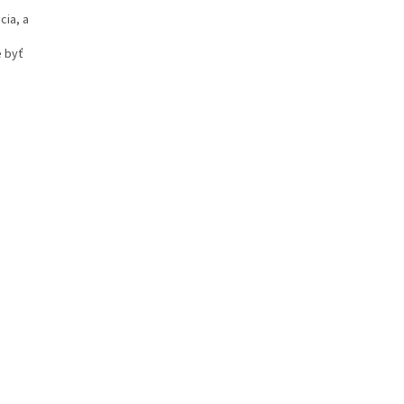
ia, a
e byť