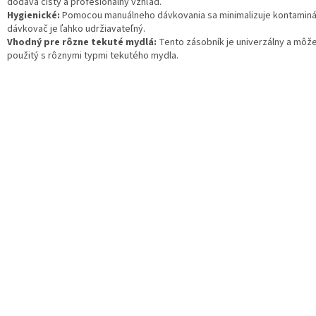
dodáva čistý a profesionálny vzhľad.
Hygienické:
Pomocou manuálneho dávkovania sa minimalizuje kontaminác
dávkovač je ľahko udržiavateľný.
Vhodný pre rôzne tekuté mydlá:
Tento zásobník je univerzálny a môž
použitý s rôznymi typmi tekutého mydla.