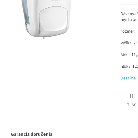
Dávkovač
mydla po
rozmer:
výška: 2
šírka: 11
hlbka: 12
Detailné 
TLAČ
Garancia doručenia