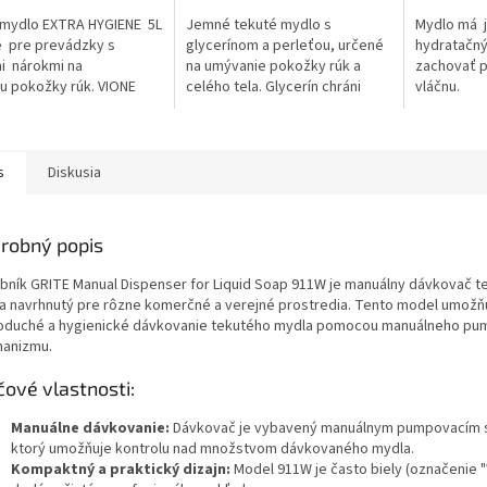
5
5
 mydlo EXTRA HYGIENE 5L
Jemné tekuté mydlo s
Mydlo má j
ičiek.
hviezdičiek.
hviezdičiek
 pre prevádzky s
glycerínom a perleťou, určené
hydratačn
i nárokmi na
na umývanie pokožky rúk a
zachovať 
u pokožky rúk. VIONE
celého tela. Glycerín chráni
vláčnu.
CTERIAL mydlo biele s
pokožku, dodáva jej vláčnosť a
u s...
zabraňuje jej predčasnému
vysušovaniu aj...
s
Diskusia
robný popis
bník GRITE Manual Dispenser for Liquid Soap 911W je manuálny dávkovač t
a navrhnutý pre rôzne komerčné a verejné prostredia. Tento model umožň
oduché a hygienické dávkovanie tekutého mydla pomocou manuálneho pu
anizmu.
čové vlastnosti:
Manuálne dávkovanie:
Dávkovač je vybavený manuálnym pumpovacím
ktorý umožňuje kontrolu nad množstvom dávkovaného mydla.
Kompaktný a praktický dizajn:
Model 911W je často biely (označenie "