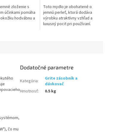
emné zloženie s
Toto mydlo je obohatené o
.
ým účinkami pomáha
jemnú perleť, ktorá dodáva
pokožku hodvábnu a
výrobku atraktívny vzhľad a
luxusný pocit pri používaní.
Morská vôňa prináša pocit
sviežosti, ktorý pretrváva aj po
umytí rúk.
Dodatočné parametre
ekutého
Grite zásobník a
Kategória
:
uje
dávkovač
mpovacieho
Hmotnosť
:
0.5 kg
 systémom,
W"), čo mu