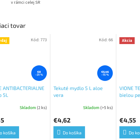
v rámci celej SR
iaci tovar
Kód:
773
Kód:
66
edaj
Akcia
€8
€5,46
–31 %
–15 %
E ANTIBACTERIALNE
Tekuté mydlo 5 L aloe
VIONE T
o 5L
vera
bielou pe
kanister
Skladom
(2 ks)
Skladom
(>5 ks)
erné
Priemerné
Priemerné
tenie
hodnotenie
hodnoteni
45
€4,62
€4,55
ktu
produktu
produktu
je
je
5,0
5,0
o košíka
Do košíka
Do ko
z
z