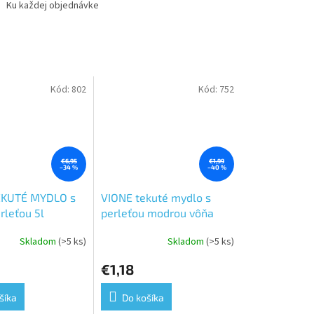
Ku každej objednávke
Kód:
802
Kód:
752
€6,95
€1,99
–34 %
–40 %
EKUTÉ MYDLO s
VIONE tekuté mydlo s
rleťou 5l
perleťou modrou vôňa
MORE 1L
Skladom
(>5 ks)
Skladom
(>5 ks)
e
€1,18
šíka
Do košíka