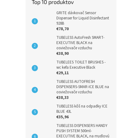
Top 10 produktov
GRITE dávkovač Sensor
Dispenser for Liquid Disinfectant
928B
€78,70
TUBELESS AutoFresh SMART-
EXECUTIVE BLACK na
osviežovače vzduchu
€38,90
TUBELEES TOILET BRUSHES -
wc kefa Executive Black
€29,11
TUBELESS AUTOFRESH
DISPENSERS-SMAR-ICE BLUE na
osviežovače vzduchu
€38,33
TUBELESS kôš na odpadky ICE
BLUE 43L
€35,96
TUBELESS DISPENSERS HANDY
PUSH SYSTEM 500ml-
EXECUTIVE BLACK, na mydlovú