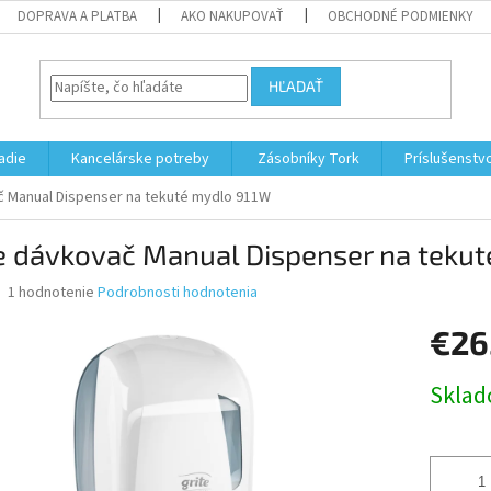
DOPRAVA A PLATBA
AKO NAKUPOVAŤ
OBCHODNÉ PODMIENKY
HĽADAŤ
adie
Kancelárske potreby
Zásobníky Tork
Príslušenstv
č Manual Dispenser na tekuté mydlo 911W
te dávkovač Manual Dispenser na teku
Priemerné
1 hodnotenie
Podrobnosti hodnotenia
hodnotenie
produktu
€26
je
5,0
Jednotk
Skla
z
cena:
5
hviezdičiek.