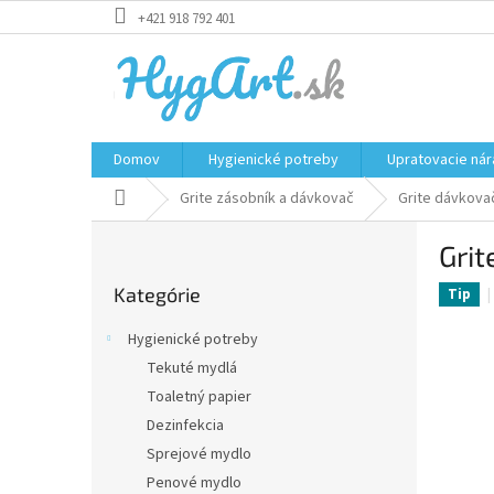
Prejsť
+421 918 792 401
na
obsah
Domov
Hygienické potreby
Upratovacie nár
Domov
Grite zásobník a dávkovač
Grite dávkova
B
Gri
o
Preskočiť
č
Kategórie
kategórie
Tip
n
ý
Hygienické potreby
p
Tekuté mydlá
a
Toaletný papier
n
e
Dezinfekcia
l
Sprejové mydlo
Penové mydlo