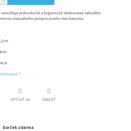
 umožňuje jednoduché a hygienické dávkovanie tekutého
mocou manuálneho pumpovacieho mechanizmu.
3,2cm
,4cm
,4cm
informácie
OPÝTAŤ SA
ZDIEĽAŤ
Darček zdarma