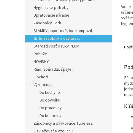
Lekárnička, produkty prvej pomoci
5
Vione
Hygienické potreby
hviezd
určené
Upratovacie náradie
vyšším
Zásobníky Tork
hygien
ANTIBA
SLAMKY papierové, bio kompozit,
perleťo
Grite zásobník a dávkovač
Starostlivosť o ruky PLUM
Popi
Rohože
NOVINKY
Pod
Riad, špáradla, špajle,
Obchod
Záso
mydl
Výrobcovia
jedn
Do kuchyně
mech
Do obýváku
Kľú
Do pracovny
Do koupelny
Zásobníky a dávkovače Tubeless
Osviežovače vzduchu