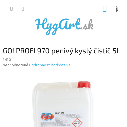
Prejsť
NÁKUP
na
obsah
KOŠÍK
GO! PROFI 970 penivý kyslý čistič 5L
1410
Priemerné
Neohodnotené
Podrobnosti hodnotenia
hodnotenie
produktu
je
0,0
z
5
hviezdičiek.