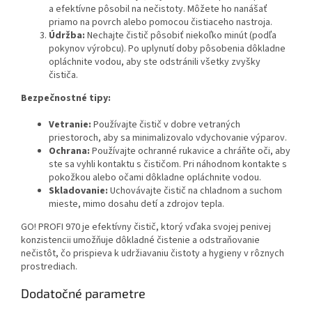
a efektívne pôsobil na nečistoty. Môžete ho nanášať
priamo na povrch alebo pomocou čistiaceho nastroja.
Údržba:
Nechajte čistič pôsobiť niekoľko minút (podľa
pokynov výrobcu). Po uplynutí doby pôsobenia dôkladne
opláchnite vodou, aby ste odstránili všetky zvyšky
čističa.
Bezpečnostné tipy:
Vetranie:
Používajte čistič v dobre vetraných
priestoroch, aby sa minimalizovalo vdychovanie výparov.
Ochrana:
Používajte ochranné rukavice a chráňte oči, aby
ste sa vyhli kontaktu s čističom. Pri náhodnom kontakte s
pokožkou alebo očami dôkladne opláchnite vodou.
Skladovanie:
Uchovávajte čistič na chladnom a suchom
mieste, mimo dosahu detí a zdrojov tepla.
GO! PROFI 970 je efektívny čistič, ktorý vďaka svojej penivej
konzistencii umožňuje dôkladné čistenie a odstraňovanie
nečistôt, čo prispieva k udržiavaniu čistoty a hygieny v rôznych
prostrediach.
Dodatočné parametre