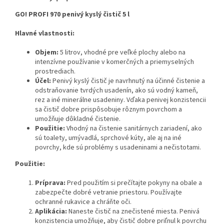
GO! PROFI 970 penivý kyslý čistič 5 l
Hlavné vlastnosti:
Objem:
5 litrov, vhodné pre veľké plochy alebo na
intenzívne používanie v komerčných a priemyselných
prostrediach.
Účel:
Penivý kyslý čistič je navrhnutý na účinné čistenie a
odstraňovanie tvrdých usadenín, ako sú vodný kameň,
rez a iné minerálne usadeniny. Vďaka penivej konzistencii
sa čistič dobre prispôsobuje rôznym povrchom a
umožňuje dôkladné čistenie.
Použitie:
Vhodný na čistenie sanitárnych zariadení, ako
sú toalety, umývadlá, sprchové kúty, ale aj na iné
povrchy, kde sú problémy s usadeninami a nečistotami.
Použitie:
Príprava:
Pred použitím si prečítajte pokyny na obale a
zabezpečte dobré vetranie priestoru. Používajte
ochranné rukavice a chráňte oči.
Aplikácia:
Naneste čistič na znečistené miesta. Penivá
konzistencia umožňuje, aby čistič dobre priľnul k povrchu