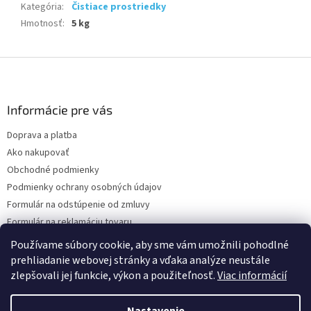
Kategória
:
Čistiace prostriedky
Hmotnosť
:
5 kg
Z
á
p
ä
Informácie pre vás
t
Doprava a platba
i
Ako nakupovať
e
Obchodné podmienky
Podmienky ochrany osobných údajov
Formulár na odstúpenie od zmluvy
Formulár na reklamáciu tovaru
Kontakty
Používame súbory cookie, aby sme vám umožnili pohodlné
prehliadanie webovej stránky a vďaka analýze neustále
zlepšovali jej funkcie, výkon a použiteľnosť.
Viac informácií
Vytvoril Shoptet