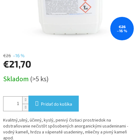
€26
–16 %
€26
–16 %
€21,70
Jednotková
Skladom
(>5 ks)
cena:
Pridať do košíka
Kvalitný,silný, účinný, kyslý, penivý čistiaci prostriedok na
odstraňovanie nečistôt spôsobených anorganickými usadeninami -
vodný kameň, hrdzu a vápenaté usadeniny, mliečny a pivný kameň
apod.