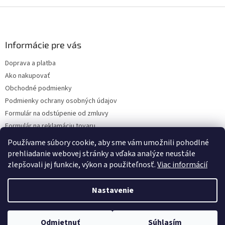
Z
á
p
ä
Informácie pre vás
t
Doprava a platba
i
Ako nakupovať
e
Obchodné podmienky
Podmienky ochrany osobných údajov
Formulár na odstúpenie od zmluvy
Formulár na reklamáciu tovaru
Kontakty
Používame súbory cookie, aby sme vám umožnili pohodlné
prehliadanie webovej stránky a vďaka analýze neustále
zlepšovali jej funkcie, výkon a použiteľnosť.
Viac informácií
Vytvoril Shoptet
Nastavenie
Copyright 2026
www.hygart.sk
. Všetky práva vyhradené.
Upraviť
Odmietnuť
Súhlasím
nastavenie cookies