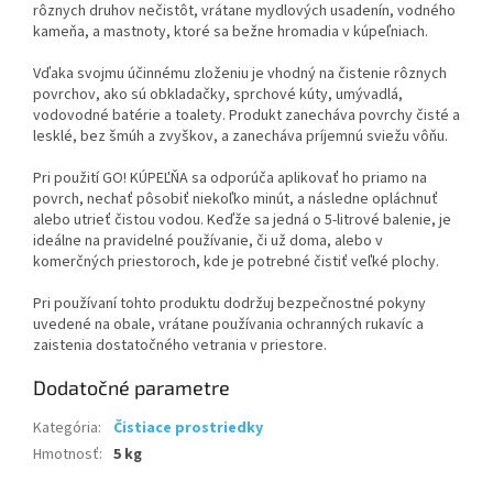
rôznych druhov nečistôt, vrátane mydlových usadenín, vodného
kameňa, a mastnoty, ktoré sa bežne hromadia v kúpeľniach.
Vďaka svojmu účinnému zloženiu je vhodný na čistenie rôznych
povrchov, ako sú obkladačky, sprchové kúty, umývadlá,
vodovodné batérie a toalety. Produkt zanecháva povrchy čisté a
lesklé, bez šmúh a zvyškov, a zanecháva príjemnú sviežu vôňu.
Pri použití GO! KÚPEĽŇA sa odporúča aplikovať ho priamo na
povrch, nechať pôsobiť niekoľko minút, a následne opláchnuť
alebo utrieť čistou vodou. Keďže sa jedná o 5-litrové balenie, je
ideálne na pravidelné používanie, či už doma, alebo v
komerčných priestoroch, kde je potrebné čistiť veľké plochy.
Pri používaní tohto produktu dodržuj bezpečnostné pokyny
uvedené na obale, vrátane používania ochranných rukavíc a
zaistenia dostatočného vetrania v priestore.
Dodatočné parametre
Kategória
:
Čistiace prostriedky
Hmotnosť
:
5 kg