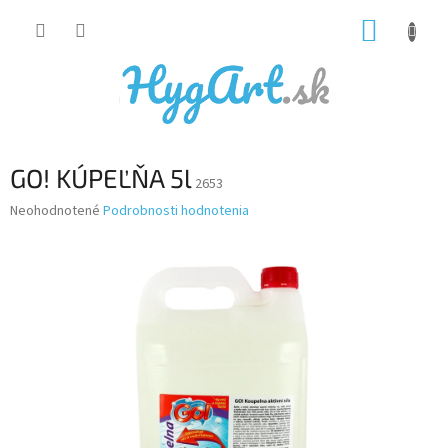
Prejsť
NÁKUP
na
obsah
KOŠÍK
GO! KÚPEĽŇA 5l
2653
Priemerné
Neohodnotené
Podrobnosti hodnotenia
hodnotenie
produktu
je
0,0
z
5
hviezdičiek.