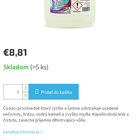
€8,81
Jednotková
Skladom
(>5 ks)
cena:
Pridať do košíka
Čistiaci prostriedok ktorý rýchlo a šetrne odstraňuje usadené
nečistoty, hrdzu, vodný kameň a zvyšky mydla. Kúpeľni dodá lesk a
čistotu, zanechá príjemnú dlhotrvajúcu vôňu.
Detailné informácie