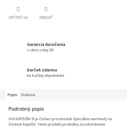
OPÝTAŤ SA
ZDIEĽAŤ
Garancia doručenia
v rámci celej SR
Darček zdarma
Ku každej objednávke
Popis
Diskusia
Podrobný popis
GO! KÚPEĽŇA 5l je čistiaci prostriedok špeciálne navrhnutý na
čistenie kúpeľní. Tento produkt je ideálny na odstránenie