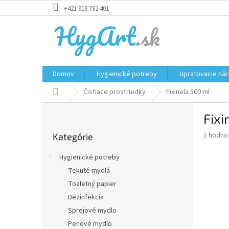
Prejsť
+421 918 792 401
na
obsah
Domov
Hygienické potreby
Upratovacie nár
Domov
Čistiace prostriedky
Fixinela 500 ml
B
Fixi
o
Preskočiť
č
Priemer
1 hodno
Kategórie
kategórie
n
hodnote
ý
produkt
Hygienické potreby
p
je
Tekuté mydlá
5,0
a
z
Toaletný papier
n
5
e
Dezinfekcia
hviezdič
l
Sprejové mydlo
Penové mydlo