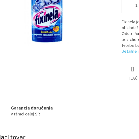
Fixinela 
obkladači
Odstraňu
bez chor
tvorbe ba
Detailné 
TLAČ
Garancia doručenia
v rámci celej SR
iaci tovar