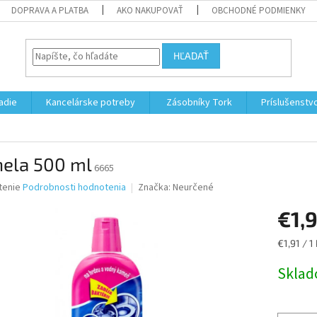
DOPRAVA A PLATBA
AKO NAKUPOVAŤ
OBCHODNÉ PODMIENKY
HĽADAŤ
adie
Kancelárske potreby
Zásobníky Tork
Príslušenstv
nela 500 ml
6665
né
tenie
Podrobnosti hodnotenia
Značka:
Neurčené
nie
€1,9
u
Jednotk
€1,91 / 1
cena:
Skla
iek.