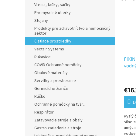
Vrecia, tašky, sáčky
Priemyselné utierky
Stojany
Produkty pre zdravotníctvo a nemocničný
sektor
Čistiace prostriedky
Vectair Systems
Rukavice
FIXIN
COVID Ochranné pomôcky
vodn
Obalové materiály
Priem
Servítky a prestieranie
hodno
Germicídne žiariče
€16,
produ
je
Rúško
4,0
D
Ochranné pomôcky na tvár..
z
Respirátor
5
Kyslý 
hviezd
Zatavovacie stroje a obaly
silne 
umývad
Gastro zariadenia a stroje
vodovo