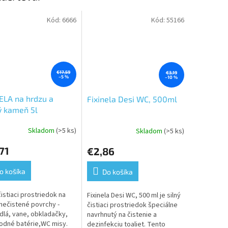
Kód:
6666
Kód:
55166
€17,59
€3,19
–5 %
–10 %
ELA na hrdzu a
Fixinela Desi WC, 500ml
ý kameň 5l
Skladom
(>5 ks)
Skladom
(>5 ks)
erné
tenie
71
€2,86
ktu
o košíka
Do košíka
čistiaci prostriedok na
Fixinela Desi WC, 500 ml je silný
ičiek.
znečistené povrchy -
čistiaci prostriedok špeciálne
lá, vane, obkladačky,
navrhnutý na čistenie a
dné batérie,WC misy.
dezinfekciu toaliet. Tento