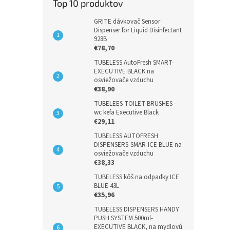
Top 10 produktov
GRITE dávkovač Sensor
Dispenser for Liquid Disinfectant
928B
€78,70
TUBELESS AutoFresh SMART-
EXECUTIVE BLACK na
osviežovače vzduchu
€38,90
TUBELEES TOILET BRUSHES -
wc kefa Executive Black
€29,11
TUBELESS AUTOFRESH
DISPENSERS-SMAR-ICE BLUE na
osviežovače vzduchu
€38,33
TUBELESS kôš na odpadky ICE
BLUE 43L
€35,96
TUBELESS DISPENSERS HANDY
PUSH SYSTEM 500ml-
EXECUTIVE BLACK, na mydlovú