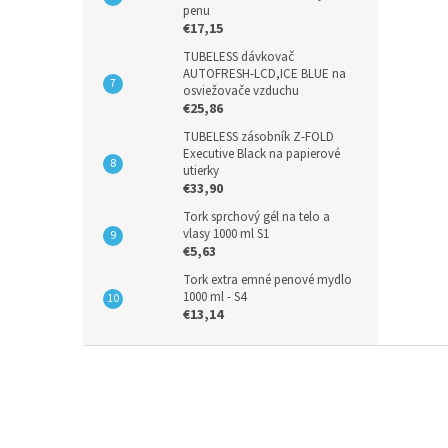
penu
€17,15
TUBELESS dávkovač
AUTOFRESH-LCD,ICE BLUE na
osviežovače vzduchu
€25,86
TUBELESS zásobník Z-FOLD
Executive Black na papierové
utierky
€33,90
Tork sprchový gél na telo a
vlasy 1000 ml S1
€5,63
Tork extra emné penové mydlo
1000 ml - S4
€13,14
Z
á
p
ä
t