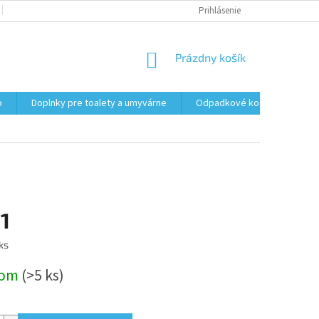
PODMIENKY OCHRANY OSOBNÝCH ÚDAJOV
Prihlásenie
FORMULÁR NA ODSTÚPENI
NÁKUPNÝ
Prázdny košík
KOŠÍK
o
Doplnky pre toalety a umyvárne
Odpadkové koše
Vrec
1
ová
 ks
dom
(>5 ks)