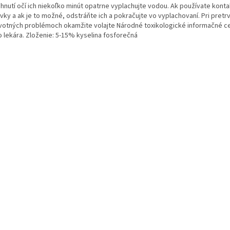
ahnutí očí ich niekoľko minút opatrne vyplachujte vodou. Ak používate kont
ky a ak je to možné, odstráňte ich a pokračujte vo vyplachovaní. Pri pretr
votných problémoch okamžite volajte Národné toxikologické informačné c
o lekára. Zloženie: 5-15% kyselina fosforečná