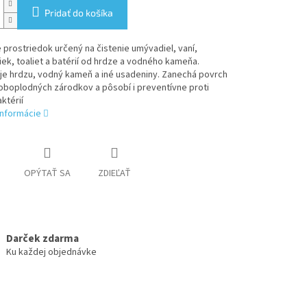
Pridať do košíka
je prostriedok určený na čistenie umývadiel, vaní,
ek, toaliet a batérií od hrdze a vodného kameňa.
je hrdzu, vodný kameň a iné usadeniny. Zanechá povrch
oboplodných zárodkov a pôsobí i preventívne proti
ktérií
informácie
OPÝTAŤ SA
ZDIEĽAŤ
Darček zdarma
Ku každej objednávke