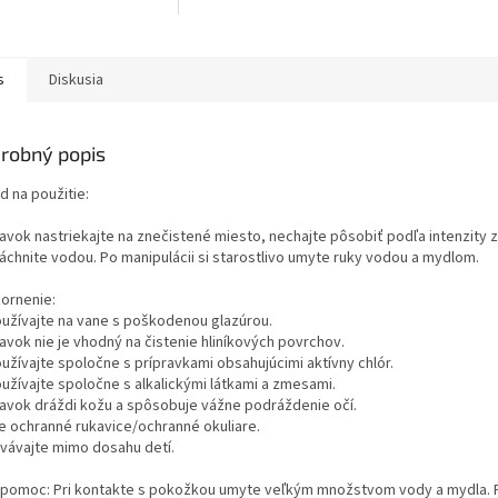
výrobok je obľúbený v
domácnostiach pre svoju
vysokú účinnosť...
s
Diskusia
robný popis
d na použitie:
ravok nastriekajte na znečistené miesto, nechajte pôsobiť podľa intenzity 
láchnite vodou. Po manipulácii si starostlivo umyte ruky vodou a mydlom.
ornenie:
užívajte na vane s poškodenou glazúrou.
avok nie je vhodný na čistenie hliníkových povrchov.
užívajte spoločne s prípravkami obsahujúcimi aktívny chlór.
užívajte spoločne s alkalickými látkami a zmesami.
ravok dráždi kožu a spôsobuje vážne podráždenie očí.
e ochranné rukavice/ochranné okuliare.
vávajte mimo dosahu detí.
 pomoc: Pri kontakte s pokožkou umyte veľkým množstvom vody a mydla. 