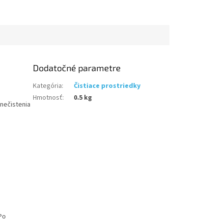
Dodatočné parametre
Kategória
:
Čistiace prostriedky
Hmotnosť
:
0.5 kg
znečistenia
Po