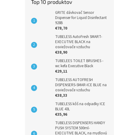
Top 10 produktov
GRITE dávkovač Sensor
Dispenser for Liquid Disinfectant
928B
€78,70
TUBELESS AutoFresh SMART-
EXECUTIVE BLACK na
osviežovače vzduchu
€38,90
TUBELEES TOILET BRUSHES -
wc kefa Executive Black
€29,11
TUBELESS AUTOFRESH
DISPENSERS-SMAR-ICE BLUE na
osviežovače vzduchu
€38,33
TUBELESS kôš na odpadky ICE
BLUE 43L
€35,96
TUBELESS DISPENSERS HANDY
PUSH SYSTEM 500ml-
EXECUTIVE BLACK, na mydlovú