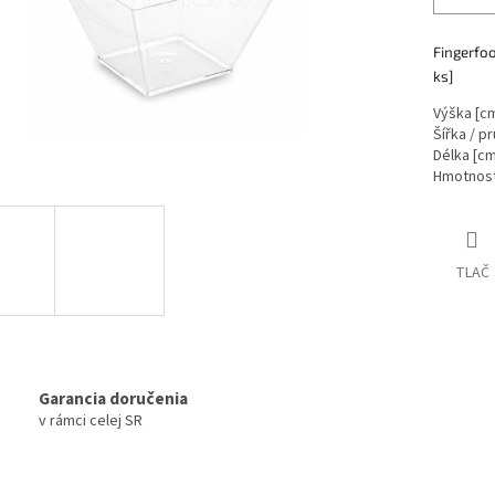
Fingerfoo
ks]
Výška [cm
Šířka / p
Délka [cm
Hmotnost 
TLAČ
Garancia doručenia
v rámci celej SR