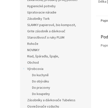
Lekárnička, produkty prvej pomoci
Délka 
[g]: 6
Hygienické potreby
Upratovacie náradie
Zásobníky Tork
Popi
SLAMKY papierové, bio kompozit,
Grite zásobník a dávkovač
Pod
Starostlivosť o ruky PLUM
Rohože
Popi
NOVINKY
Riad, špáradla, špajle,
Obchod
Výrobcovia
Do kuchyně
Do obýváku
Do pracovny
Do koupelny
Zásobníky a dávkovače Tubeless
Osviežovače vzduchu