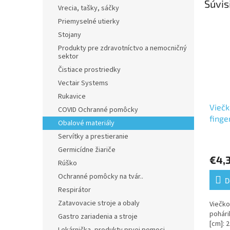
Súvis
Vrecia, tašky, sáčky
Priemyselné utierky
Stojany
Produkty pre zdravotníctvo a nemocničný
sektor
Čistiace prostriedky
Vectair Systems
Rukavice
Viečk
COVID Ochranné pomôcky
finge
Obalové materiály
[20 k
Servítky a prestieranie
Germicídne žiariče
€4,
Rúško
Ochranné pomôcky na tvár..
D
Respirátor
Zatavovacie stroje a obaly
Viečko
pohári
Gastro zariadenia a stroje
[cm]: 2