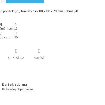
d pohárik (PS) hranatý číry 110 x 110 x 70 mm 500ml [20
]:
7
růměr [cm]:
11
]:
11
1 ks [g]:
30
OPÝTAŤ SA
ZDIEĽAŤ
Darček zdarma
Ku každej objednávke