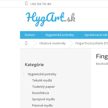
Prejsť
+421 918 792 401
na
obsah
Domov
Hygienické potreby
Upratovacie nár
Domov
Obalové materiály
Fingerfood pohárik (PS
B
Fing
o
Preskočiť
č
Priemer
Neohod
Kategórie
kategórie
n
hodnote
ý
produkt
Hygienické potreby
p
je
Tekuté mydlá
0,0
a
z
Toaletný papier
n
5
e
Dezinfekcia
hviezdič
l
Sprejové mydlo
Penové mydlo