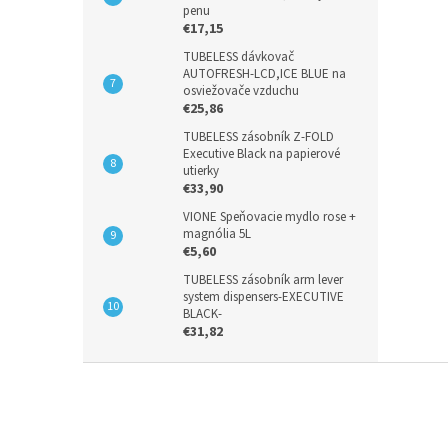
penu
€17,15
TUBELESS dávkovač
AUTOFRESH-LCD,ICE BLUE na
osviežovače vzduchu
€25,86
TUBELESS zásobník Z-FOLD
Executive Black na papierové
utierky
€33,90
VIONE Speňovacie mydlo rose +
magnólia 5L
€5,60
TUBELESS zásobník arm lever
system dispensers-EXECUTIVE
BLACK-
€31,82
Z
á
p
ä