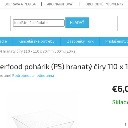
DOPRAVA A PLATBA
AKO NAKUPOVAŤ
OBCHODNÉ PODMIENKY
HĽADAŤ
adie
Kancelárske potreby
Zásobníky Tork
Príslušenstv
) hranatý číry 110 x 110 x 70 mm 500ml [20 ks]
erfood pohárik (PS) hranatý číry 110 x
né
notené
Podrobnosti hodnotenia
nie
€6,
u
Jednotk
Skla
cena:
iek.