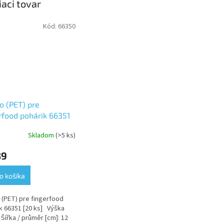
iaci tovar
Kód:
66350
o (PET) pre
rfood pohárik 66351
s]
Skladom
(>5 ks)
39
o košíka
 (PET) pre fingerfood
k 66351 [20 ks] Výška
 Šířka / průměr [cm]: 12