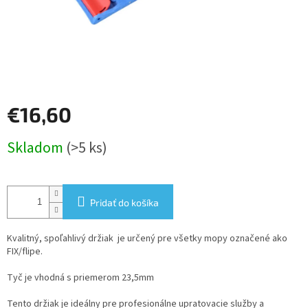
€16,60
Jednotková
Skladom
(>5 ks)
cena:
Pridať do košíka
Kvalitný, spoľahlivý držiak je určený pre všetky mopy označené ako
FIX/flipe.
Tyč je vhodná s priemerom 23,5mm
Tento držiak je ideálny pre profesionálne upratovacie služby a