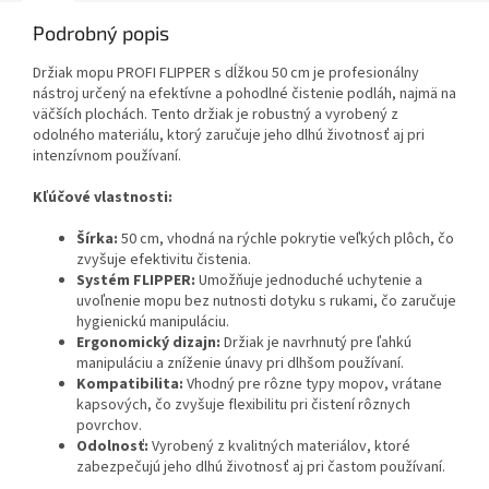
Podrobný popis
Držiak mopu PROFI FLIPPER s dĺžkou 50 cm je profesionálny
nástroj určený na efektívne a pohodlné čistenie podláh, najmä na
väčších plochách. Tento držiak je robustný a vyrobený z
odolného materiálu, ktorý zaručuje jeho dlhú životnosť aj pri
intenzívnom používaní.
Kľúčové vlastnosti:
Šírka:
50 cm, vhodná na rýchle pokrytie veľkých plôch, čo
zvyšuje efektivitu čistenia.
Systém FLIPPER:
Umožňuje jednoduché uchytenie a
uvoľnenie mopu bez nutnosti dotyku s rukami, čo zaručuje
hygienickú manipuláciu.
Ergonomický dizajn:
Držiak je navrhnutý pre ľahkú
manipuláciu a zníženie únavy pri dlhšom používaní.
Kompatibilita:
Vhodný pre rôzne typy mopov, vrátane
kapsových, čo zvyšuje flexibilitu pri čistení rôznych
povrchov.
Odolnosť:
Vyrobený z kvalitných materiálov, ktoré
zabezpečujú jeho dlhú životnosť aj pri častom používaní.