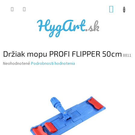
Prejsť
NÁKUP
na
obsah
KOŠÍK
Držiak mopu PROFI FLIPPER 50cm
8811
Priemerné
Neohodnotené
Podrobnosti hodnotenia
hodnotenie
produktu
je
0,0
z
5
hviezdičiek.