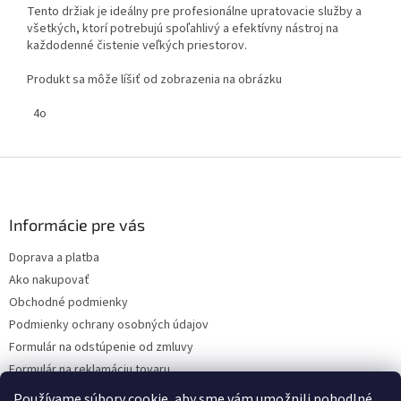
Tento držiak je ideálny pre profesionálne upratovacie služby a
všetkých, ktorí potrebujú spoľahlivý a efektívny nástroj na
každodenné čistenie veľkých priestorov.
Produkt sa môže líšiť od zobrazenia na obrázku
4o
Z
á
p
ä
Informácie pre vás
t
Doprava a platba
i
Ako nakupovať
e
Obchodné podmienky
Podmienky ochrany osobných údajov
Formulár na odstúpenie od zmluvy
Formulár na reklamáciu tovaru
Kontakty
Používame súbory cookie, aby sme vám umožnili pohodlné