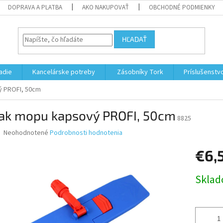
DOPRAVA A PLATBA
AKO NAKUPOVAŤ
OBCHODNÉ PODMIENKY
HĽADAŤ
adie
Kancelárske potreby
Zásobníky Tork
Príslušenstv
ý PROFI, 50cm
iak mopu kapsový PROFI, 50cm
8825
Priemerné
Neohodnotené
Podrobnosti hodnotenia
hodnotenie
produktu
€6,
je
0,0
Jednotk
Skla
z
cena:
5
hviezdičiek.