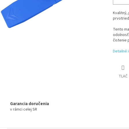
Kvalitný,
prvotried
Tento ma
odolnosťo
čistenie 
Detailné 
TLAČ
Garancia doručenia
v rámci celej SR