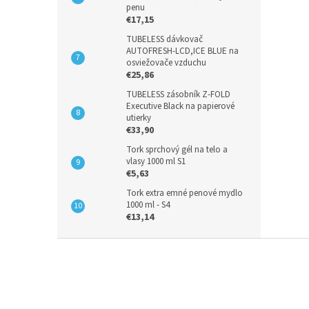
penu
€17,15
TUBELESS dávkovač
AUTOFRESH-LCD,ICE BLUE na
osviežovače vzduchu
€25,86
TUBELESS zásobník Z-FOLD
Executive Black na papierové
utierky
€33,90
Tork sprchový gél na telo a
vlasy 1000 ml S1
€5,63
Tork extra emné penové mydlo
1000 ml - S4
€13,14
Z
á
p
ä
t