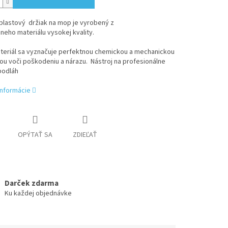
 plastový držiak na mop je vyrobený z
neho materiálu vysokej kvality.
teriál sa vyznačuje perfektnou chemickou a mechanickou
u voči poškodeniu a nárazu. Nástroj na profesionálne
podláh
informácie
OPÝTAŤ SA
ZDIEĽAŤ
Darček zdarma
Ku každej objednávke