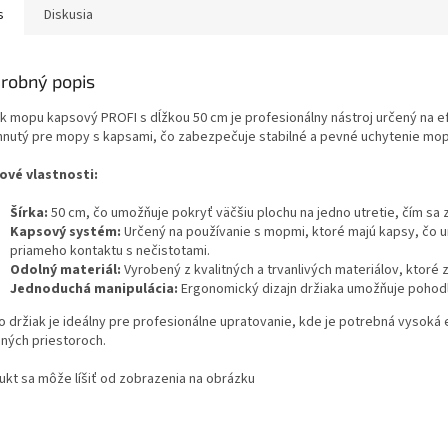
s
Diskusia
robný popis
ak mopu kapsový PROFI s dĺžkou 50 cm je profesionálny nástroj určený na efe
hnutý pre mopy s kapsami, čo zabezpečuje stabilné a pevné uchytenie mop
ové vlastnosti:
Šírka:
50 cm, čo umožňuje pokryť väčšiu plochu na jedno utretie, čím sa z
Kapsový systém:
Určený na používanie s mopmi, ktoré majú kapsy, čo 
priameho kontaktu s nečistotami.
Odolný materiál:
Vyrobený z kvalitných a trvanlivých materiálov, ktoré z
Jednoduchá manipulácia:
Ergonomický dizajn držiaka umožňuje pohodln
o držiak je ideálny pre profesionálne upratovanie, kde je potrebná vysoká 
jných priestoroch.
ukt sa môže líšiť od zobrazenia na obrázku