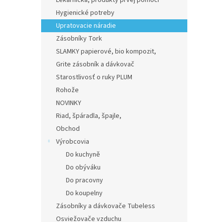
Lekárnička, produkty prvej pomoci
Hygienické potreby
Upratovacie náradie
Zásobníky Tork
SLAMKY papierové, bio kompozit,
Grite zásobník a dávkovač
Starostlivosť o ruky PLUM
Rohože
NOVINKY
Riad, špáradla, špajle,
Obchod
Výrobcovia
Do kuchyně
Do obýváku
Do pracovny
Do koupelny
Zásobníky a dávkovače Tubeless
Osviežovače vzduchu