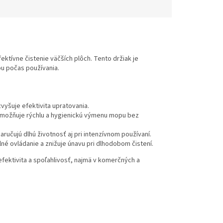
ktívne čistenie väčších plôch. Tento držiak je
u počas používania.
vyšuje efektivita upratovania.
umožňuje rýchlu a hygienickú výmenu mopu bez
aručujú dlhú životnosť aj pri intenzívnom používaní.
é ovládanie a znižuje únavu pri dlhodobom čistení.
efektivita a spoľahlivosť, najmä v komerčných a