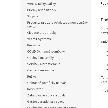
Popi
Vrecia, tašky, sáčky
Priemyselné utierky
Stojany
Pod
Produkty pre zdravotníctvo a nemocničný
sektor
Drži
Čistiace prostriedky
navr
Vectair Systems
Kľúč
Rukavice
COVID Ochranné pomôcky
Obalové materiály
Servítky a prestieranie
Germicídne žiariče
Rúško
Tent
vere
Ochranné pomôcky na tvár..
Respirátor
Prod
Zatavovacie stroje a obaly
Gastro zariadenia a stroje