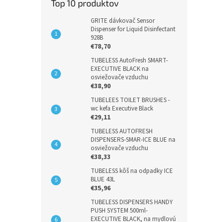
Top 10 produktov
GRITE dávkovač Sensor
Dispenser for Liquid Disinfectant
928B
€78,70
TUBELESS AutoFresh SMART-
EXECUTIVE BLACK na
osviežovače vzduchu
€38,90
TUBELEES TOILET BRUSHES -
wc kefa Executive Black
€29,11
TUBELESS AUTOFRESH
DISPENSERS-SMAR-ICE BLUE na
osviežovače vzduchu
€38,33
TUBELESS kôš na odpadky ICE
BLUE 43L
€35,96
TUBELESS DISPENSERS HANDY
PUSH SYSTEM 500ml-
EXECUTIVE BLACK, na mydlovú