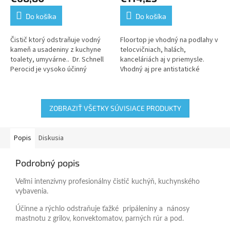
produktu
produktu
je
je
Do košíka
Do košíka
5,0
5,0
z
z
5
5
Čistič ktorý odstraňuje vodný
Floortop je vhodný na podlahy v
hviezdičiek.
hviezdičiek.
kameň a usadeniny z kuchyne
telocvičniach, halách,
toalety, umyvárne.. Dr. Schnell
kanceláriách aj v priemysle.
Perocid je vysoko účinný
Vhodný aj pre antistatické
odvápňovač špeciálne
podlahy
navrhnutý pre profesionálne...
ZOBRAZIŤ VŠETKY SÚVISIACE PRODUKTY
Popis
Diskusia
Podrobný popis
Veľmi intenzívny profesionálny čistič kuchýň, kuchynského
vybavenia.
Účinne a rýchlo odstraňuje ťažké pripáleniny a nánosy
mastnotu z grilov, konvektomatov, parných rúr a pod.