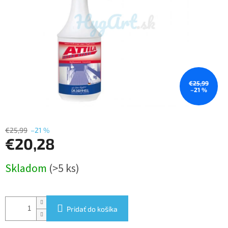
€25,99
–21 %
€25,99
–21 %
€20,28
Jednotková
Skladom
(>5 ks)
cena:
Pridať do košíka