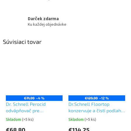
Darček zdarma
Ku každej objednávke
Súvisiaci tovar
€71,99
–4 %
€129,99
–12 %
Dr. Schnell Perocid
Dr.Schnell Floortop
odvápňovač pre
konzervuje a čistí podlahy
kuchyne,toalety 10L
10L
Skladom
(>5 ks)
Skladom
(>5 ks)
Priemerné
Priemerné
hodnotenie
hodnotenie
€68,80
€114,25