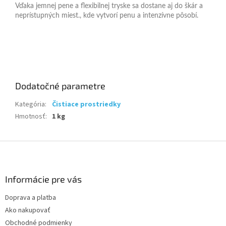
Vďaka jemnej pene a flexibilnej tryske sa dostane aj do škár a
neprístupných miest., kde vytvorí penu a intenzívne pôsobí.
Dodatočné parametre
Kategória
:
Čistiace prostriedky
Hmotnosť
:
1 kg
Z
á
p
ä
Informácie pre vás
t
Doprava a platba
i
Ako nakupovať
e
Obchodné podmienky