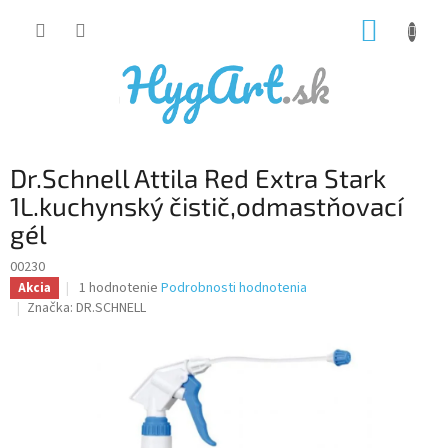
Prejsť
NÁKUP
na
obsah
KOŠÍK
Dr.Schnell Attila Red Extra Stark
1L.kuchynský čistič,odmastňovací
gél
00230
Priemerné
1 hodnotenie
Podrobnosti hodnotenia
Akcia
hodnotenie
Značka:
DR.SCHNELL
produktu
je
5,0
z
5
hviezdičiek.