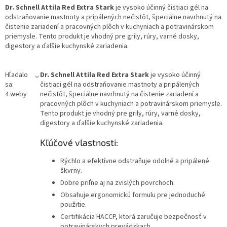
Dr. Schnell Attila Red Extra Stark
je vysoko účinný čistiaci gél na
odstraňovanie mastnoty a pripálených nečistôt, špeciálne navrhnutý na
čistenie zariadení a pracovných plôch v kuchyniach a potravinárskom
priemysle. Tento produkt je vhodný pre grily, rúry, varné dosky,
digestory a ďalšie kuchynské zariadenia.
Hľadalo
Dr. Schnell Attila Red Extra Stark
je vysoko účinný
sa:
čistiaci gél na odstraňovanie mastnoty a pripálených
4 weby
nečistôt, špeciálne navrhnutý na čistenie zariadení a
pracovných plôch v kuchyniach a potravinárskom priemysle.
Tento produkt je vhodný pre grily, rúry, varné dosky,
digestory a ďalšie kuchynské zariadenia.
Kľúčové vlastnosti:
Rýchlo a efektívne odstraňuje odolné a pripálené
škvrny.
Dobre priľne aj na zvislých povrchoch.
Obsahuje ergonomickú formulu pre jednoduché
použitie.
Certifikácia HACCP, ktorá zaručuje bezpečnosť v
potravinárskych prevádzkach.