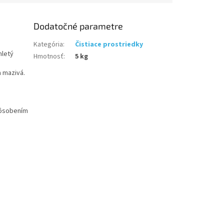
Dodatočné parametre
Kategória
:
Čistiace prostriedky
mletý
Hmotnosť
:
5 kg
a mazivá.
pôsobením