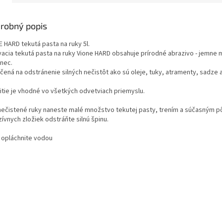
robný popis
E HARD tekutá pasta na ruky 5l.
acia tekutá pasta na ruky Vione HARD obsahuje prírodné abrazivo - jemne 
nec.
čená na odstránenie silných nečistôt ako sú oleje, tuky, atramenty, sadze 
itie je vhodné vo všetkých odvetviach priemyslu.
nečistené ruky naneste malé množstvo tekutej pasty, trením a súčasným 
ívnych zložiek odstráňte silnú špinu.
 opláchnite vodou