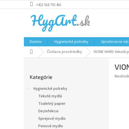
Prejsť
+421 918 792 401
na
obsah
Domov
Hygienické potreby
Upratovacie nár
Domov
Čistiace prostriedky
VIONE HARD tekutá pa
B
VION
o
Preskočiť
č
Priemer
Neohod
Kategórie
kategórie
n
hodnote
ý
produkt
Hygienické potreby
p
je
Tekuté mydlá
0,0
a
z
Toaletný papier
n
5
e
Dezinfekcia
hviezdič
l
Sprejové mydlo
Penové mydlo