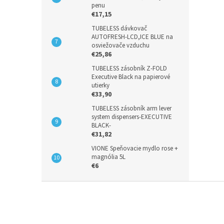
penu
€17,15
TUBELESS dávkovač
AUTOFRESH-LCD,ICE BLUE na
osviežovače vzduchu
€25,86
TUBELESS zásobník Z-FOLD
Executive Black na papierové
utierky
€33,90
TUBELESS zásobník arm lever
system dispensers-EXECUTIVE
BLACK-
€31,82
VIONE Speňovacie mydlo rose +
magnólia 5L
€6
Z
á
p
ä