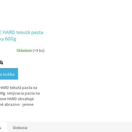
E HARD tekutá pasta
ky 600g
Skladom
(>5 ks)
34
o košíka
HARD tekutá pasta na
00g. Umývacia pasta na
ione HARD obsahuje
né abrazivo - jemne
vápenec.
s
Diskusia