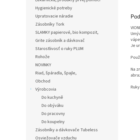
Lekárnička, produkty prvej pomoci
Hygienické potreby
Pod
Upratovacie náradie
Zásobníky Tork
VION
SLAMKY papierové, bio kompozit,
Umýv
vápe
Grite zásobník a dávkovač
Je ur
Starostlivosť o ruky PLUM
Rohože
Použ
NOVINKY
Na z
Riad, špáradla, špajle,
abraz
Obchod
Ruky
Výrobcovia
Do kuchyně
Do obýváku
Do pracovny
Do koupelny
Zásobníky a dávkovače Tubeless
Osviežovače vzduchu