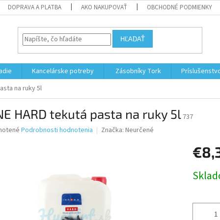
DOPRAVA A PLATBA
AKO NAKUPOVAŤ
OBCHODNÉ PODMIENKY
HĽADAŤ
adie
Kancelárske potreby
Zásobníky Tork
Príslušenstv
sta na ruky 5l
E HARD tekutá pasta na ruky 5l
737
né
notené
Podrobnosti hodnotenia
Značka:
Neurčené
nie
€8,
u
Jednotk
Skla
cena:
iek.