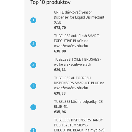
Top 10 produktov
GRITE dávkovač Sensor
Dispenser for Liquid Disinfectant
928B
€78,70
TUBELESS AutoFresh SMART-
EXECUTIVE BLACK na
osviežovače vzduchu
€38,90
TUBELEES TOILET BRUSHES -
wc kefa Executive Black
€29,11
TUBELESS AUTOFRESH
DISPENSERS-SMAR-ICE BLUE na
osviežovače vzduchu
€38,33
TUBELESS kôš na odpadky ICE
BLUE 43L
€35,96
TUBELESS DISPENSERS HANDY
PUSH SYSTEM 500ml-
EXECUTIVE BLACK, na mydlovú