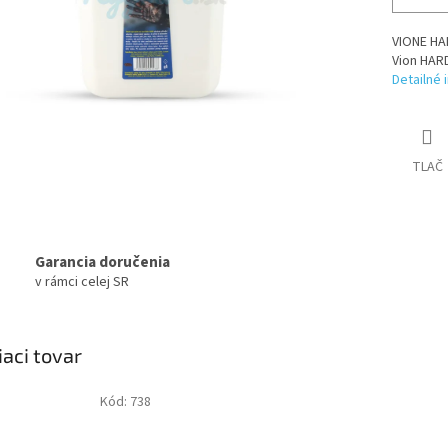
VIONE HAR
Vion HARD
Detailné 
TLAČ
Garancia doručenia
v rámci celej SR
iaci tovar
Kód:
738