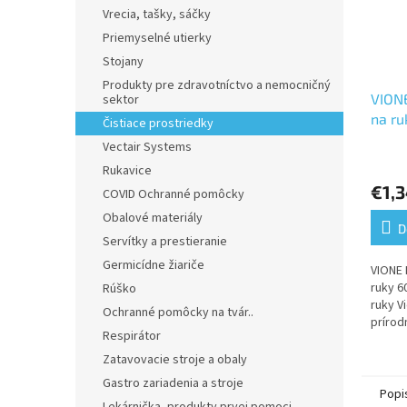
Vrecia, tašky, sáčky
Priemyselné utierky
Stojany
Produkty pre zdravotníctvo a nemocničný
VION
sektor
na ru
Čistiace prostriedky
Vectair Systems
Rukavice
€1,
COVID Ochranné pomôcky
Obalové materiály
D
Servítky a prestieranie
Germicídne žiariče
VIONE 
ruky 6
Rúško
ruky V
Ochranné pomôcky na tvár..
prírod
Respirátor
mletý 
Zatavovacie stroje a obaly
Gastro zariadenia a stroje
Popi