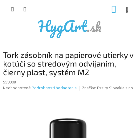
Prejsť
NÁKUP
na
obsah
KOŠÍK
Tork zásobník na papierové utierky v
kotúči so stredovým odvíjaním,
čierny plast, systém M2
559008
Priemerné
Neohodnotené
Podrobnosti hodnotenia
Značka:
Essity Slovakia s.r.o.
hodnotenie
produktu
je
0,0
z
5
hviezdičiek.