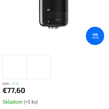
€88
–11 %
€88
–11 %
€77,60
Jednotková
Skladom
(>5 ks)
cena: