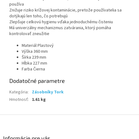
používa
Znižuje riziko krížovej kontaminácie, pretože používatelia sa
dotýkajú len toho, čo potrebujú
Zlepšuje celkovú hygienu vďaka jednoduchému čisteniu
Má univerzálny mechanizmus zatvárania, ktorý pomáha
kontrolovať zneužitie
Materiál Plastový
Výška 360 mm
Šírka 239 mm
Hĺbka 227 mm
Farba Čierna
Dodatočné parametre
Kategória
:
Zásobníky Tork
Hmotnosť
:
1.61 kg
Z
á
p
ä
Informácie pre vás