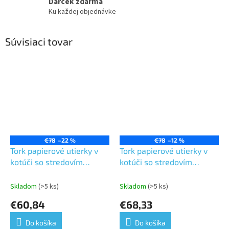
Darček zdarma
Ku každej objednávke
Súvisiaci tovar
€78
–22 %
€78
–12 %
Tork papierové utierky v
Tork papierové utierky v
kotúči so stredovím
kotúči so stredovím
odvíjaním, Plus,modrá,2
odvíjaním,Advanced,
vrst.dĺžka 157,5m, 6 ks v
modrá,1.vr,dĺžka 320m,
Skladom
(>5 ks)
Skladom
(>5 ks)
kart.-M2
6.ks v kart. -M2
€60,84
€68,33
Do košíka
Do košíka