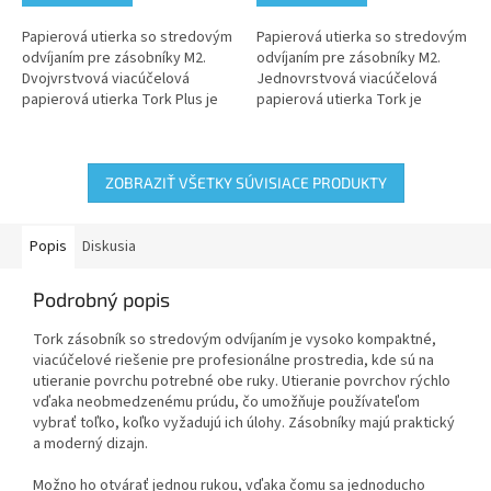
Papierová utierka so stredovým
Papierová utierka so stredovým
odvíjaním pre zásobníky M2.
odvíjaním pre zásobníky M2.
Dvojvrstvová viacúčelová
Jednovrstvová viacúčelová
papierová utierka Tork Plus je
papierová utierka Tork je
ideálna na utieranie tekutín a
ideálna na ľahké úlohy čistenia a
ručné utieranie
ručné utieranie
ZOBRAZIŤ VŠETKY SÚVISIACE PRODUKTY
Popis
Diskusia
Podrobný popis
Tork zásobník so stredovým odvíjaním je vysoko kompaktné,
viacúčelové riešenie pre profesionálne prostredia, kde sú na
utieranie povrchu potrebné obe ruky. Utieranie povrchov rýchlo
vďaka neobmedzenému prúdu, čo umožňuje používateľom
vybrať toľko, koľko vyžadujú ich úlohy. Zásobníky majú praktický
a moderný dizajn.
Možno ho otvárať jednou rukou, vďaka čomu sa jednoducho