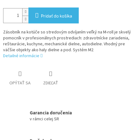
Pridať do košíka
Zásobník na kotúče so stredovým odvíjaním veľký na M-roll je skvelý
pomocník v profesionálnych prostrediach: zdravotnícke zariadenia,
reštaurácie, kuchyne, mechanické dielne, autodielne. Vhodný pre
väčšie objekty ako haly dielne a pod. Systém M2
Detailné informácie
OPÝTAŤ SA
ZDIEĽAŤ
Garancia doručenia
v rámci celej SR