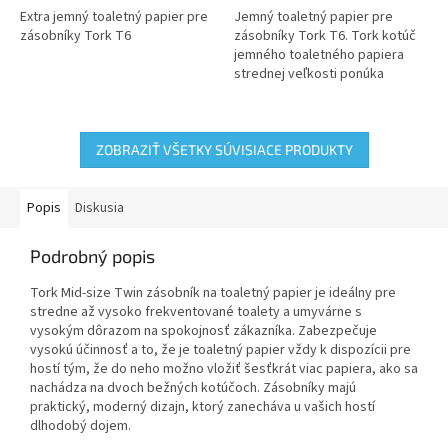
5
5
Extra jemný toaletný papier pre
Jemný toaletný papier pre
hviezdičiek.
hviezdičiek.
zásobníky Tork T6
zásobníky Tork T6. Tork kotúč
jemného toaletného papiera
strednej veľkosti ponúka
vynikajúci vzhľad so správnymi
vlastnosťami
ZOBRAZIŤ VŠETKY SÚVISIACE PRODUKTY
Popis
Diskusia
Podrobný popis
Tork Mid-size Twin zásobník na toaletný papier je ideálny pre
stredne až vysoko frekventované toalety a umyvárne s
vysokým dôrazom na spokojnosť zákazníka. Zabezpečuje
vysokú účinnosť a to, že je toaletný papier vždy k dispozícii pre
hostí tým, že do neho možno vložiť šesťkrát viac papiera, ako sa
nachádza na dvoch bežných kotúčoch. Zásobníky majú
praktický, moderný dizajn, ktorý zanecháva u vašich hostí
dlhodobý dojem.