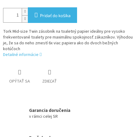
Pridať do košíka
Tork Mid-size Twin zásobník na toaletný papier ideálny pre vysoko
frekventované toalety pre maximálnu spokojnosť zákazníkov. Výhodou
je, že sa do neho zmestí 6x viac papiera ako do dvoch bežných
kotúčoch
Detailné informácie
OPÝTAŤ SA
ZDIEĽAŤ
Garancia doručenia
v rámci celej SR