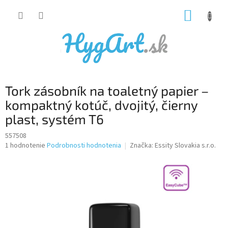
Prejsť
NÁKUP
na
obsah
KOŠÍK
Tork zásobník na toaletný papier –
kompaktný kotúč, dvojitý, čierny
plast, systém T6
557508
Priemerné
1 hodnotenie
Podrobnosti hodnotenia
Značka:
Essity Slovakia s.r.o.
hodnotenie
produktu
je
5,0
z
5
hviezdičiek.