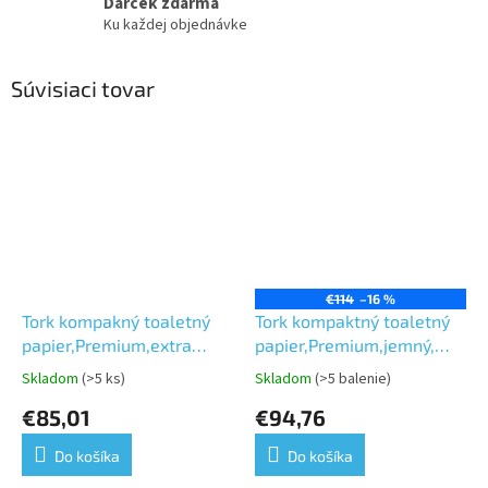
Darček zdarma
Ku každej objednávke
Súvisiaci tovar
€114
–16 %
Tork kompakný toaletný
Tork kompaktný toaletný
papier,Premium,extra
papier,Premium,jemný,
jemný,biely,3 vr. dĺžka
biely, 2vr.,dĺžka 90m,27 ks
Skladom
(>5 ks)
Skladom
(>5 balenie)
Priemerné
Priemerné
70m,27 ks v kartóne T6
v kartóne-T6
hodnotenie
hodnotenie
€85,01
€94,76
produktu
produktu
je
je
Do košíka
Do košíka
5,0
5,0
z
z