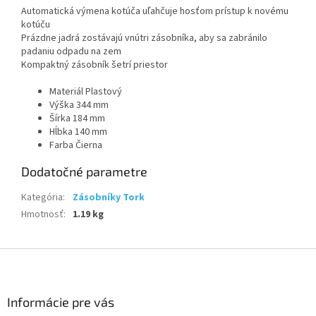
Automatická výmena kotúča uľahčuje hosťom prístup k novému
kotúču
Prázdne jadrá zostávajú vnútri zásobníka, aby sa zabránilo
padaniu odpadu na zem
Kompaktný zásobník šetrí priestor
Materiál Plastový
Výška 344 mm
Šírka 184 mm
Hĺbka 140 mm
Farba Čierna
Dodatočné parametre
Kategória
:
Zásobníky Tork
Hmotnosť
:
1.19 kg
Z
á
p
ä
Informácie pre vás