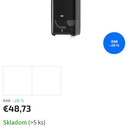
€68
–28 %
€68
–28 %
€48,73
Jednotková
Skladom
(>5 ks)
cena: