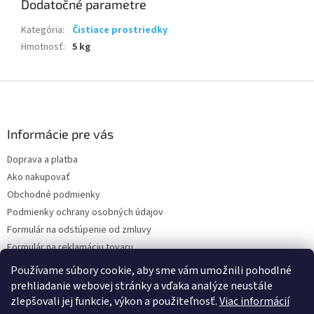
Dodatočné parametre
Kategória
:
Čistiace prostriedky
Hmotnosť
:
5 kg
Z
á
p
ä
Informácie pre vás
t
Doprava a platba
i
Ako nakupovať
e
Obchodné podmienky
Podmienky ochrany osobných údajov
Formulár na odstúpenie od zmluvy
Formulár na reklamáciu tovaru
Kontakty
Používame súbory cookie, aby sme vám umožnili pohodlné
prehliadanie webovej stránky a vďaka analýze neustále
zlepšovali jej funkcie, výkon a použiteľnosť.
Viac informácií