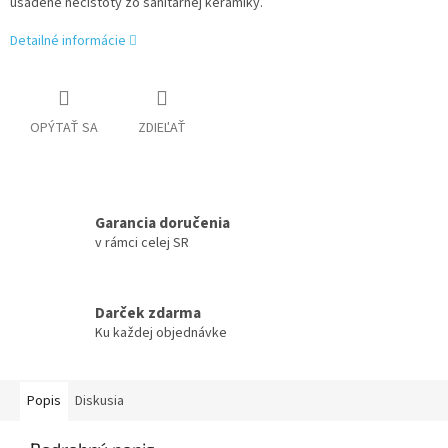
usadené nečistoty zo sanitárnej keramiky.
Detailné informácie
OPÝTAŤ SA
ZDIEĽAŤ
Garancia doručenia
v rámci celej SR
Darček zdarma
Ku každej objednávke
Popis
Diskusia