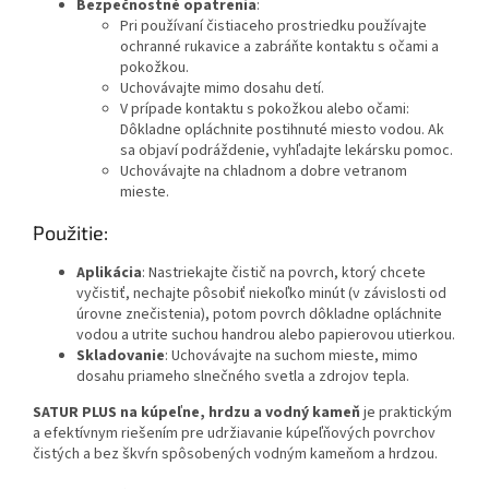
Bezpečnostné opatrenia
:
Pri používaní čistiaceho prostriedku používajte
ochranné rukavice a zabráňte kontaktu s očami a
pokožkou.
Uchovávajte mimo dosahu detí.
V prípade kontaktu s pokožkou alebo očami:
Dôkladne opláchnite postihnuté miesto vodou. Ak
sa objaví podráždenie, vyhľadajte lekársku pomoc.
Uchovávajte na chladnom a dobre vetranom
mieste.
Použitie:
Aplikácia
: Nastriekajte čistič na povrch, ktorý chcete
vyčistiť, nechajte pôsobiť niekoľko minút (v závislosti od
úrovne znečistenia), potom povrch dôkladne opláchnite
vodou a utrite suchou handrou alebo papierovou utierkou.
Skladovanie
: Uchovávajte na suchom mieste, mimo
dosahu priameho slnečného svetla a zdrojov tepla.
SATUR PLUS na kúpeľne, hrdzu a vodný kameň
je praktickým
a efektívnym riešením pre udržiavanie kúpeľňových povrchov
čistých a bez škvŕn spôsobených vodným kameňom a hrdzou.