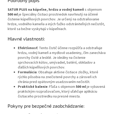
Podrobný popis
SATUR PLUS na kúpeľne, hrdzu a vodný kameň
s objemom
500 ml
je špeciálny čistiaci prostriedok navrhnutý na účinné
čistenie kúpeľňových povrchov. Je určený na odstraňovanie
hrdze, vodného kameňa a iných ťažko odstrániteľných nečistôt,
ktoré sa bežne vyskytujú v kúpeľniach.
Hlavné vlastnosti:
Efektívnosť
: Tento čistič účinne rozpúšťa a odstraňuje
hrdzu, vodný kameň a mydlové usadeniny, čím zanecháva
povrchy čisté a lesklé. Je ideálny na čistenie
sprchovacích kútov, umývadiel, batérií, obkladov a
ďalších kúpeľňových povrchov.
Formulácia
: Obsahuje aktívne čistiace zložky, ktoré
rýchlo pôsobia na znečistené povrchy a zároveň ich
chránia pred opätovným usadzovaním nečistôt.
Praktické balenie
: Fľaša s objemom
500 ml
je vybavená
praktickým rozprašovačom, ktorý uľahčuje aplikáciu
čistiaceho prostriedku na presné miesta.
Pokyny pre bezpečné zaobchádzanie: