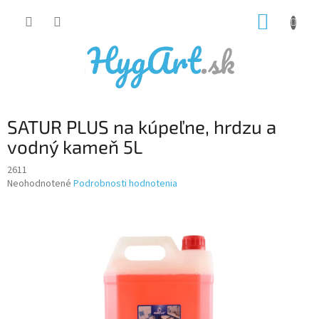
Prejsť
NÁKUP
na
obsah
KOŠÍK
SATUR PLUS na kúpeľne, hrdzu a
vodný kameň 5L
2611
Priemerné
Neohodnotené
Podrobnosti hodnotenia
hodnotenie
produktu
je
0,0
z
5
hviezdičiek.