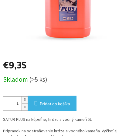
€9,35
Jednotková
Skladom
(>5 ks)
cena:
Pridať do košíka
SATUR PLUS na kúpeľne, hrdzu a vodný kameň 5L
Prípravok na odstraňovanie hrdze a vodného kameňa. Vyčistí aj