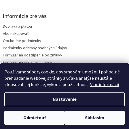
á
p
ä
Informácie pre vás
t
Doprava a platba
i
Ako nakupovať
e
Obchodné podmienky
Podmienky ochrany osobných údajov
Formulár na odstúpenie od zmluvy
Formulár na reklamáciu tovaru
Kontakty
Používame súbory cookie, aby sme vám umožnili pohodlné
prehliadanie webovej stránky a vďaka analýze neustále
zlepšovali jej funkcie, výkon a použiteľnosť.
Viac informácií
Vytvoril Shoptet
Nastavenie
Copyright 2026
www.hygart.sk
. Všetky práva vyhradené.
Upraviť
Odmietnuť
Súhlasím
nastavenie cookies