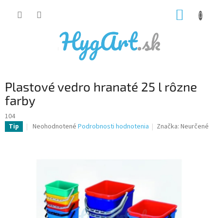
Prejsť
NÁKUP
na
obsah
KOŠÍK
Plastové vedro hranaté 25 l rôzne
farby
104
Priemerné
Neohodnotené
Podrobnosti hodnotenia
Značka:
Neurčené
Tip
hodnotenie
produktu
je
0,0
z
5
hviezdičiek.