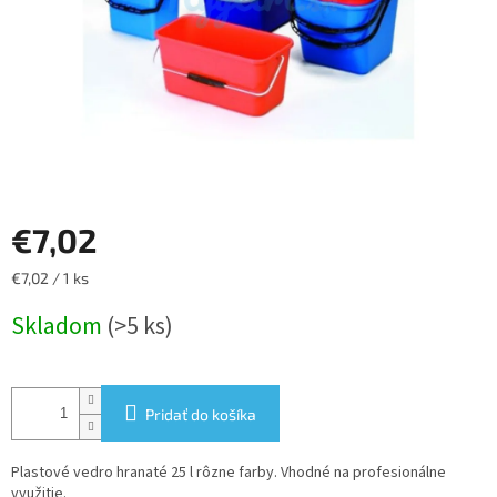
€7,02
Jednotková
€7,02 / 1 ks
cena:
Skladom
(>5 ks)
Pridať do košíka
Plastové vedro hranaté 25 l rôzne farby. Vhodné na profesionálne
využitie.