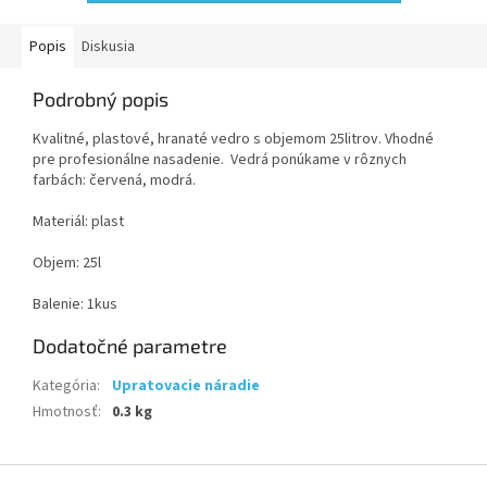
Popis
Diskusia
Podrobný popis
Kvalitné, plastové, hranaté vedro s objemom 25litrov. Vhodné
pre profesionálne nasadenie. Vedrá ponúkame v rôznych
farbách: červená, modrá.
Materiál: plast
Objem: 25l
Balenie: 1kus
Dodatočné parametre
Kategória
:
Upratovacie náradie
Hmotnosť
:
0.3 kg
Z