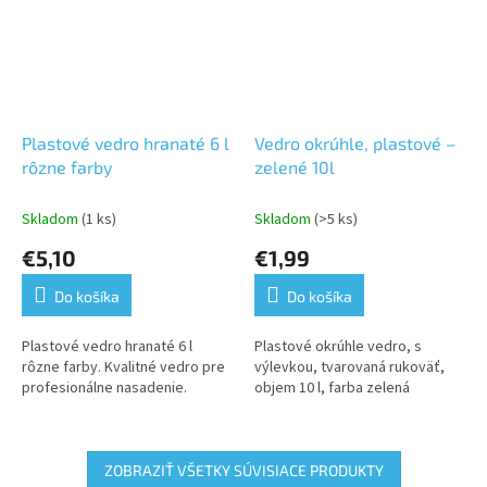
Plastové vedro hranaté 6 l
Vedro okrúhle, plastové –
rôzne farby
zelené 10l
Skladom
(1 ks)
Skladom
(>5 ks)
€5,10
€1,99
Do košíka
Do košíka
Plastové vedro hranaté 6 l
Plastové okrúhle vedro, s
rôzne farby. Kvalitné vedro pre
výlevkou, tvarovaná rukoväť,
profesionálne nasadenie.
objem 10 l, farba zelená
ZOBRAZIŤ VŠETKY SÚVISIACE PRODUKTY